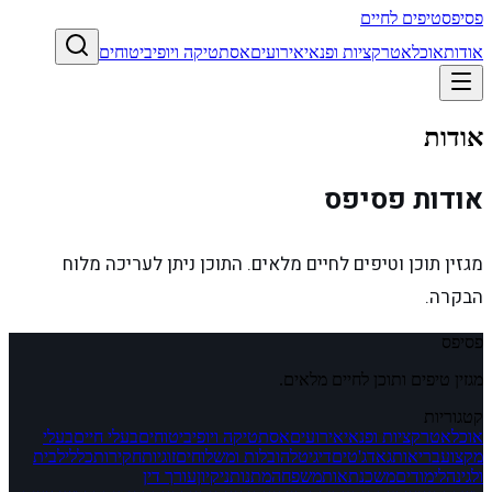
פסיפס
טיפים לחיים
אודות
אוכל
אטרקציות ופנאי
אירועים
אסתטיקה ויופי
ביטוחים
אודות
אודות פסיפס
מגזין תוכן וטיפים לחיים מלאים. התוכן ניתן לעריכה מלוח
הבקרה.
פסיפס
מגזין טיפים ותוכן לחיים מלאים.
קטגוריות
אוכל
אטרקציות ופנאי
אירועים
אסתטיקה ויופי
ביטוחים
בעלי חיים
בעלי
מקצוע
בריאות
גאדג'טים
דיגיטל
הובלות ומשלוחים
זוגיות
חקירות
כללי
לבית
ולגינה
לימודים
משכנתאות
משפחה
מתנות
ניקיון
עורך דין