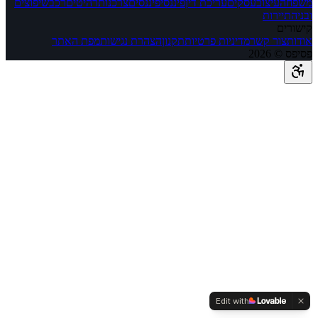
משפחה
עיצוב
עסקים
עריכת דין
פיננסי
פיננסים
צרכנות
רהיטים
רכב
שיפוצים
ובניה
תיירות
קישורים
אודות
צור קשר
מדיניות פרטיות
תקנון
הצהרת נגישות
מפת האתר
פסיפס ©
2026
Edit with