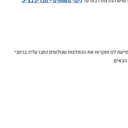
ו שיש המלצות רבות על
ניקוי משטחים – מבריק בצ'יק
.
יעת לנו ותקראו את ההמלצות שגולשים כתבו עליה ברחבי
הבאים: