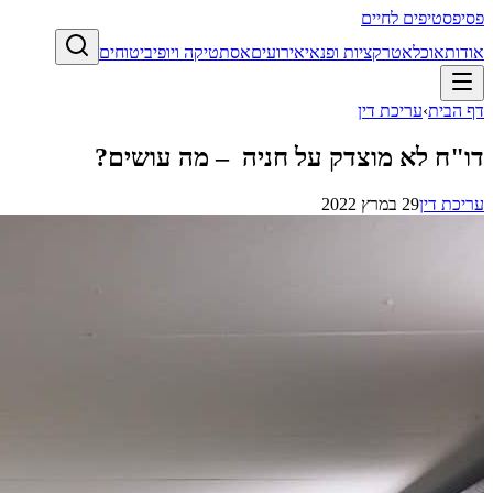
פסיפס
טיפים לחיים
אודות
אוכל
אטרקציות ופנאי
אירועים
אסתטיקה ויופי
ביטוחים
דף הבית
›
עריכת דין
דו"ח לא מוצדק על חניה – מה עושים?
עריכת דין
29 במרץ 2022