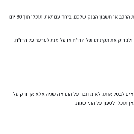
ראשית, אין להתעלם מדו"ח חנייה מאחר והדו"ח צובר ריבית פיגורים ולאחר שנים הרשות המקומית בה ניתן הדו"ח אף רשאית לעקל את הרכב או חשבון הבנק שלכם. ביחד עם זאת, תוכלו תוך 30 יום
ולבדוק את תקינותו של הדו"ח או על מנת לערער על הדו"ח.
רשאים לבטל אותו. לא מדובר על התראה שניה אלא אך ורק על